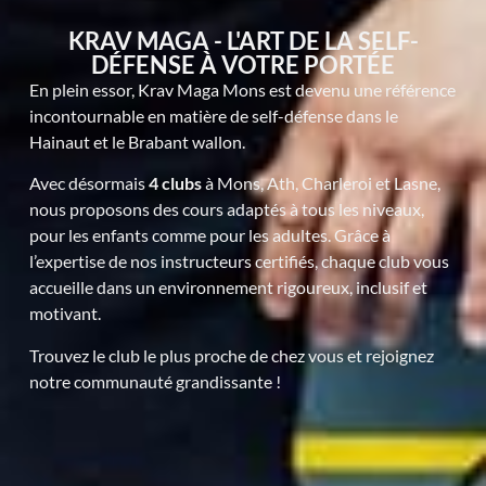
KRAV MAGA - L'ART DE LA SELF-
DÉFENSE À VOTRE PORTÉE
En plein essor, Krav Maga Mons est devenu une référence
incontournable en matière de self-défense dans le
Hainaut et le Brabant wallon.
Avec désormais
4 clubs
à Mons, Ath, Charleroi et Lasne,
nous proposons des cours adaptés à tous les niveaux,
pour les enfants comme pour les adultes. Grâce à
l’expertise de nos instructeurs certifiés, chaque club vous
accueille dans un environnement rigoureux, inclusif et
motivant.
Trouvez le club le plus proche de chez vous et rejoignez
notre communauté grandissante !