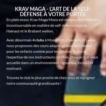
KRAV MAGA - L'ART DE LA SELF-
DÉFENSE À VOTRE PORTÉE
En plein essor, Krav Maga Mons est devenu une référence
incontournable en matière de self-défense dans le
Hainaut et le Brabant wallon.
Avec désormais
4 clubs
à Mons, Ath, Charleroi et Lasne,
nous proposons des cours adaptés à tous les niveaux,
pour les enfants comme pour les adultes. Grâce à
l’expertise de nos instructeurs certifiés, chaque club vous
accueille dans un environnement rigoureux, inclusif et
motivant.
Trouvez le club le plus proche de chez vous et rejoignez
notre communauté grandissante !