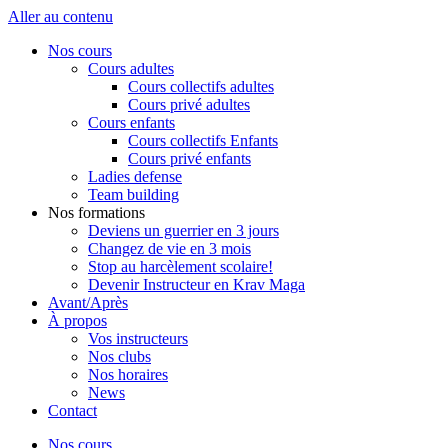
Aller au contenu
Nos cours
Cours adultes
Cours collectifs adultes
Cours privé adultes
Cours enfants
Cours collectifs Enfants
Cours privé enfants
Ladies defense
Team building
Nos formations
Deviens un guerrier en 3 jours
Changez de vie en 3 mois
Stop au harcèlement scolaire!
Devenir Instructeur en Krav Maga
Avant/Après
À propos
Vos instructeurs
Nos clubs
Nos horaires
News
Contact
Nos cours