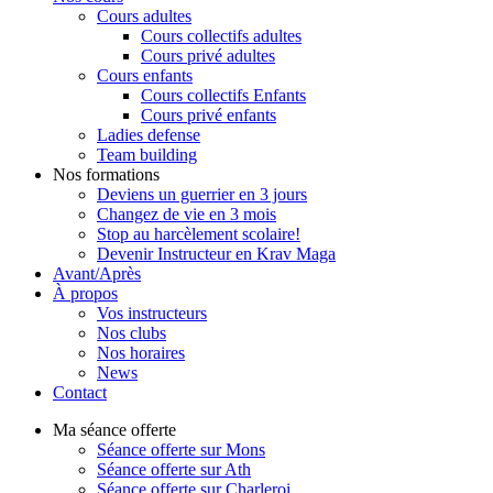
Cours adultes
Cours collectifs adultes
Cours privé adultes
Cours enfants
Cours collectifs Enfants
Cours privé enfants
Ladies defense
Team building
Nos formations
Deviens un guerrier en 3 jours
Changez de vie en 3 mois
Stop au harcèlement scolaire!
Devenir Instructeur en Krav Maga
Avant/Après
À propos
Vos instructeurs
Nos clubs
Nos horaires
News
Contact
Ma séance offerte
Séance offerte sur Mons
Séance offerte sur Ath
Séance offerte sur Charleroi