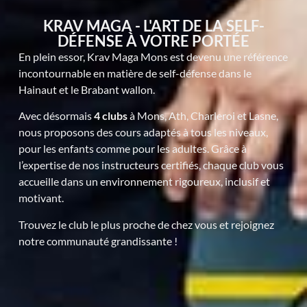
KRAV MAGA - L'ART DE LA SELF-
DÉFENSE À VOTRE PORTÉE
En plein essor, Krav Maga Mons est devenu une référence
incontournable en matière de self-défense dans le
Hainaut et le Brabant wallon.
Avec désormais
4 clubs
à Mons, Ath, Charleroi et Lasne,
nous proposons des cours adaptés à tous les niveaux,
pour les enfants comme pour les adultes. Grâce à
l’expertise de nos instructeurs certifiés, chaque club vous
accueille dans un environnement rigoureux, inclusif et
motivant.
Trouvez le club le plus proche de chez vous et rejoignez
notre communauté grandissante !